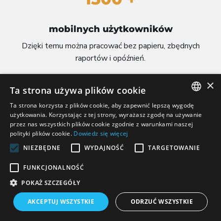
mobilnych użytkowników
Dzięki temu można pracować bez papieru, zbędnych
raportów i opóźnień.
×
Ta strona używa plików cookie
Ta strona korzysta z plików cookie, aby zapewnić lepszą wygodę
POLISH
użytkowania. Korzystając z tej strony, wyrażasz zgodę na używanie
przez nas wszystkich plików cookie zgodnie z warunkami naszej
CZECH
polityki plików cookie.
Dowiedz się więcej
7000 +
ENGLISH
NIEZBĘDNE
WYDAJNOŚĆ
TARGETOWANIE
LITHUANIAN
FUNKCJONALNOŚĆ
GERMAN
aktywnych użytkowników
POKAŻ SZCZEGÓŁY
Każdego dnia z systemu korzystają i operatorzy, i
AKCEPTUJ WSZYSTKIE
ODRZUĆ WSZYSTKIE
dyrektorzy techniczni.