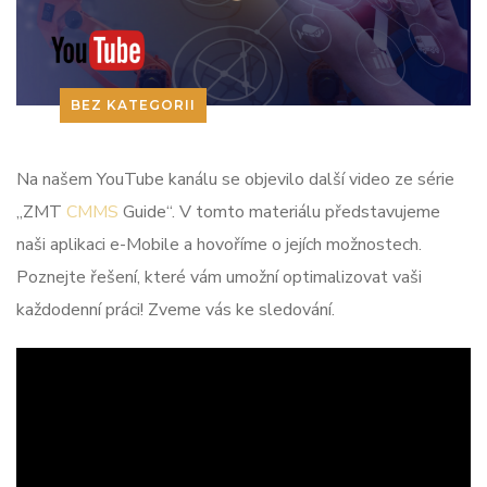
BEZ KATEGORII
Na našem YouTube kanálu se objevilo další video ze série
„ZMT
CMMS
Guide“. V tomto materiálu představujeme
naši aplikaci e-Mobile a hovoříme o jejích možnostech.
Poznejte řešení, které vám umožní optimalizovat vaši
každodenní práci! Zveme vás ke sledování.