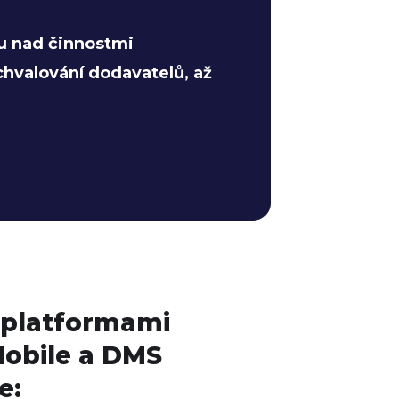
lu nad činnostmi
chvalování dodavatelů, až
s platformami
obile a DMS
e: