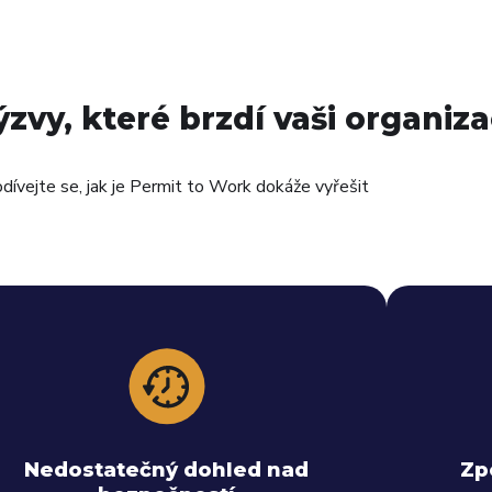
zvy, které brzdí vaši organiza
dívejte se, jak je Permit to Work dokáže vyřešit
Systém automaticky ověřuje kvalifikace,
Elektr
kontroluje platnost certifikátů a vynucuje
čas
Nedostatečný dohled nad
Zp
dodržování všech relevantních HSE postupů.