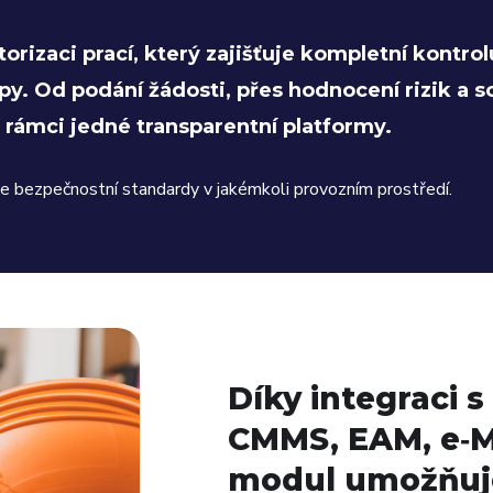
torizaci prací, který zajišťuje kompletní kontro
y. Od podání žádosti, přes hodnocení rizik a s
v rámci jedné transparentní platformy.
uje bezpečnostní standardy v jakémkoli provozním prostředí.
Díky integraci 
CMMS, EAM, e‑M
modul umožňuj