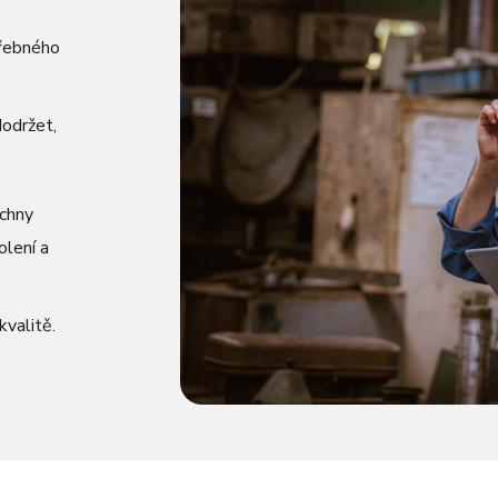
třebného
dodržet,
echny
olení a
valitě.