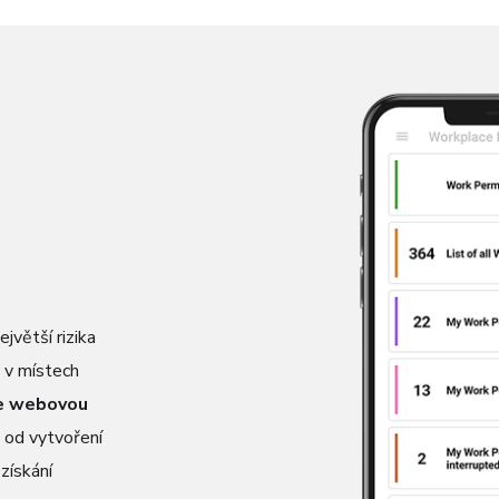
jvětší rizika
o v místech
je webovou
od vytvoření
získání