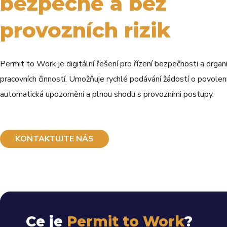
bezpečně a bez
provozních rizik
Permit to Work je digitální řešení pro řízení bezpečnosti a organ
pracovních činností. Umožňuje rychlé podávání žádostí o povolení
automatická upozornění a plnou shodu s provozními postupy.
KONTAKTUJTE NÁS
Ce je
Permit to Work
?