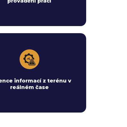
provádění prací
ace eMobile umožňuje správu povolení,
olních seznamů (checklistů) a potvrzení
nce informací z terénu v
přímo na místě – a to i v režimu offline.
reálném čase