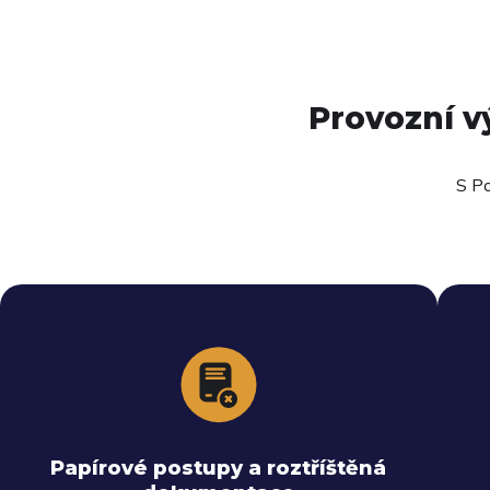
Provozní vý
S
Po
Permit to Work digitalizuje celý proces a
vytváří jedno bezpečné úložiště s okamžitým
přístupem ke všem povolením. Digitální
Papírové postupy a roztříštěná
podpisy nahrazují tištěné formuláře a zcela