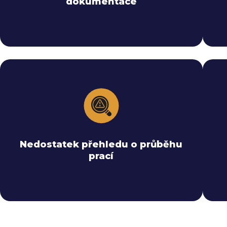
dokumentace
eliminují potřebu papíru.
Aktuální stav v reálném čase a kompletní
V
auditní stopa poskytují okamžitý přehled o
Nedostatek přehledu o průběhu
průběhu i nesplněných úkolech.
prací