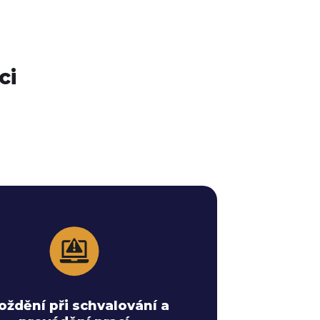
ci
onická schválení a notifikace v reálném
e zkracují celý proces na pouhé minuty.
oždění při schvalování a