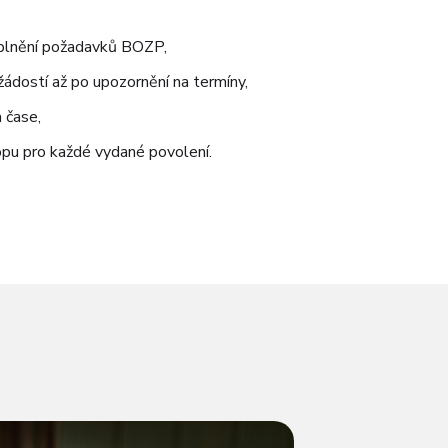
 splnění požadavků BOZP
,
dostí až po upozornění na termíny
,
 čase,
opu pro každé vydané povolení.