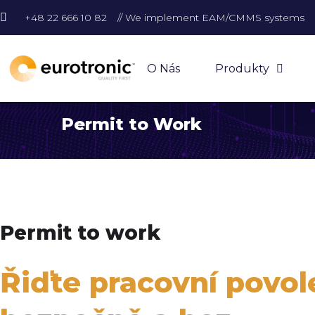
+48 22 666 10 82
// We implement EAM/CMMS systems
O Nás
Produkty
Permit to Work
Permit to work
Řiďte pracovní povol