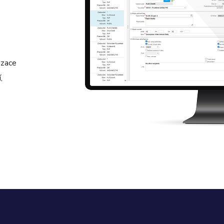
izace
,