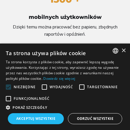
mobilnych użytkowników
Dzięki temu można pracować bez papieru, zbędnych
raportów i opóźnień.
×
Ta strona używa plików cookie
Ta strona korzysta z plików cookie, aby zapewnić lepszą wygodę
POLISH
użytkowania. Korzystając z tej strony, wyrażasz zgodę na używanie
przez nas wszystkich plików cookie zgodnie z warunkami naszej
CZECH
polityki plików cookie.
Dowiedz się więcej
7000 +
ENGLISH
NIEZBĘDNE
WYDAJNOŚĆ
TARGETOWANIE
LITHUANIAN
FUNKCJONALNOŚĆ
GERMAN
aktywnych użytkowników
POKAŻ SZCZEGÓŁY
Każdego dnia z systemu korzystają i operatorzy, i
AKCEPTUJ WSZYSTKIE
ODRZUĆ WSZYSTKIE
dyrektorzy techniczni.